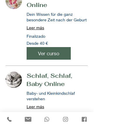
Online
Dein Wissen für die ganz
besondere Zeit nach der Geburt
Leer más
Finalizado
Desde
Desde 40 €
40
euros
Ver curso
Schlaf, Schlaf,
Baby Online
Baby- und Kleinkindschlaf
verstehen
Leer más
Finalizado
Desde
Desde 40 €
40
euros